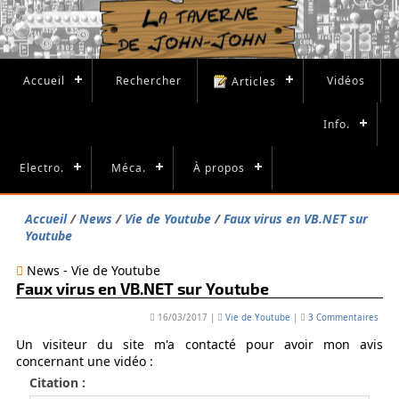
Accueil
Rechercher
Vidéos
Articles
Info.
Electro.
Méca.
À propos
Accueil
News
Vie de Youtube
Faux virus en VB.NET sur
Youtube
News - Vie de Youtube
Faux virus en VB.NET sur Youtube
16/03/2017
|
Vie de Youtube
|
3 Commentaires
Un visiteur du site m'a contacté pour avoir mon avis
concernant une vidéo :
Citation :