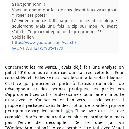
Salut John John !!
Voici un gamin qui fait de sois disant faux virus pour
"Troller ses potes"
LA vidéo montre l'affichage de boites de dialogue
seulement. Mais une fois le zip sur mon PC avast
s'affole. Tu pourrait éplucher le programme ??
Voici le lien
https://www.youtube.com/watch?
v=ONHWUH21WrY&t=177s
Concernant les malwares, j'avais déjà fait une analyse en
juillet 2016 d'un autre truc mais qui était réel cette fois. Pour
cette vidéo-ci : hélas ce n'est pas le seul à faire des blagues.
C'est ce qui participe en partie à l'érosion du métier de
développeur et des bonnes pratiques, les particuliers
s'approprient ces outils professionnels pour faire n'importe
quoi avec. Je n'ai pas vu de lien vers le code source, il
propose 3 packages dans la description de la vidéo, j'ignore
pourquoi s'éparpiller autant.
Il ne livre que les .exe
compilés. Après on pourrait aller plus en profondeur mais
pas l'envie de décompiler. De ce que j'ai vu
"WindowsApplication1" = cela semble être fait avec Visual