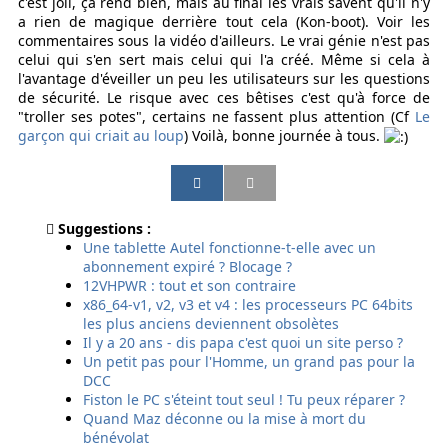
c'est joli, ça rend bien, mais au final les vrais savent qu'il n'y
a rien de magique derrière tout cela (Kon-boot). Voir les
commentaires sous la vidéo d'ailleurs. Le vrai génie n'est pas
celui qui s'en sert mais celui qui l'a créé. Même si cela à
l'avantage d'éveiller un peu les utilisateurs sur les questions
de sécurité. Le risque avec ces bêtises c'est qu'à force de
"troller ses potes", certains ne fassent plus attention (Cf
Le
garçon qui criait au loup
) Voilà, bonne journée à tous.
P
P
P
P
a
a
a
a
r
r
r
r
Suggestions :
t
t
t
t
Une tablette Autel fonctionne-t-elle avec un
a
a
a
a
abonnement expiré ? Blocage ?
g
g
g
g
12VHPWR : tout et son contraire
e
e
e
e
x86_64-v1, v2, v3 et v4 : les processeurs PC 64bits
r
r
r
r
les plus anciens deviennent obsolètes
p
p
p
p
Il y a 20 ans - dis papa c'est quoi un site perso ?
a
a
a
a
Un petit pas pour l'Homme, un grand pas pour la
r
r
r
r
DCC
e
E
s
S
Fiston le PC s'éteint tout seul ! Tu peux réparer ?
m
m
m
M
Quand Maz déconne ou la mise à mort du
a
a
s
S
bénévolat
i
i