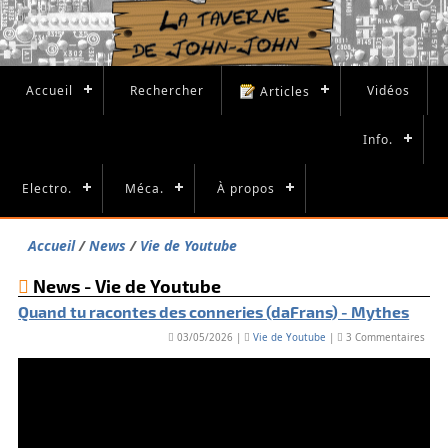
Accueil
Rechercher
Vidéos
Articles
Info.
Electro.
Méca.
À propos
Accueil
News
Vie de Youtube
News - Vie de Youtube
Quand tu racontes des conneries (daFrans) - Mythes
03/05/2026 |
Vie de Youtube
|
3 Commentaires