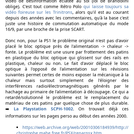
vidéo de désinformation éclatée au sol (loi de Brandolini
oblige). C'est tout comme Rétro Polo
qui laisse toujours sa
vidéo foireuse sur les Trinitrons
, alors qu'il est au courant
depuis des années avec les commentaires, qu'à la base c'est
juste une histoire de commutation automatique du mode
16/9, par une broche de la prise SCART.
Donc non, pour la PS1 le problème original n'est pas d'avoir
placé le bloc optique près de l'alimentation -> chaleur ->
fonte. Le problème est une usure par frottement des patins
en plastique du bloc optique qui glissent sur des rails en
plastique, chaleur ou non. Le fait d'avoir déplacé le bloc
optique à l'opposé de l'alimentation sur les révisions
suivantes permet certes de moins exposer la mécanique à la
chaleur mais surtout simplement de l'éloigner des
interférences radio/électromagnétiques générés par le
hachage au primaire de l'alimentation à découpage. Ce qui a
retardé/solutionné le problème est le remplacement du
matériau de ces patins par quelque chose de plus durable.
➡️
La Playstation SCPH-1002
. On trouvait déjà ces
informations sur les pages perso au début des années 2000.
https://web.archive.org/web/20010306184939/http://
christophe.mahe.free.fr/PSX/reparpsx.htm