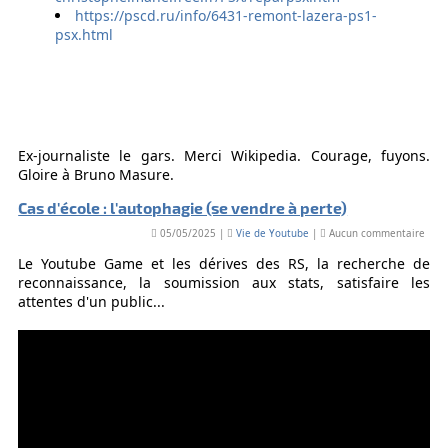
https://pscd.ru/info/6431-remont-lazera-ps1-
psx.html
Ex-journaliste le gars. Merci Wikipedia. Courage, fuyons.
Gloire à Bruno Masure.
Cas d'école : l'autophagie (se vendre à perte)
05/05/2025 |
Vie de Youtube
|
Aucun commentaire
Le Youtube Game et les dérives des RS, la recherche de
reconnaissance, la soumission aux stats, satisfaire les
attentes d'un public...