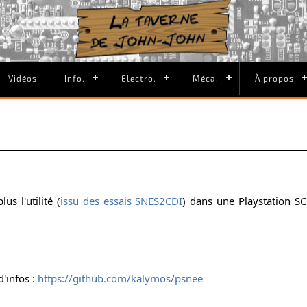
Vidéos
Info.
Electro.
Méca.
À propos
s l'utilité (
issu des essais SNES2CDI
) dans une Playstation S
'infos :
https://github.com/kalymos/psnee