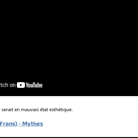
 serait en mauvais état esthétique.
aFrans) - Mythes