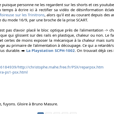
re puisque personne ne les regardent sur les shorts et ces youtube
temps à écrire ici à rectifier sa vidéo de désinformation éclatée
foireuse sur les Trinitrons
, alors qu'il est au courant depuis des 
 du mode 16/9, par une broche de la prise SCART.
st pas d'avoir placé le bloc optique près de l'alimentation -> c
que qui glissent sur des rails en plastique, chaleur ou non. Le fa
met certes de moins exposer la mécanique à la chaleur mais surt
ge au primaire de l'alimentation à découpage. Ce qui a retardé/
lus durable. ➡️
La Playstation SCPH-1002
. On trouvait déjà ces
6184939/http://christophe.mahe.free.fr/PSX/reparpsx.htm
era-ps1-psx.html
e, fuyons. Gloire à Bruno Masure.