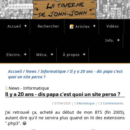
Accueil
Rechercher
Vidéos
Articles
Info.
Electro.
Méca.
À propos
Accueil
News
Informatique
Il y a 20 ans - dis papa c'est
quoi un site perso ?
News - Informatique
Il y a 20 ans - dis papa c'est quoi un site perso ?
07/04/2025
|
Informatique
|
2 Commentaires
J'ai retrouvé ça, acheté au début de mon BTS (fin 2005),
autant dire qu'il ne servira plus quand on lit des extensions
".php3". 😁