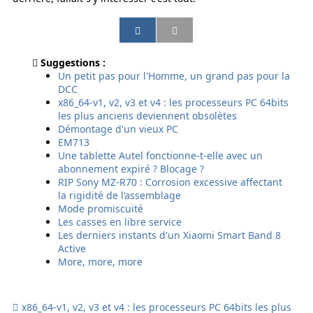
P
P
P
P
a
a
a
a
r
r
r
r
Suggestions :
t
t
t
t
Un petit pas pour l'Homme, un grand pas pour la
a
a
a
a
DCC
g
g
g
g
x86_64-v1, v2, v3 et v4 : les processeurs PC 64bits
e
e
e
e
les plus anciens deviennent obsolètes
r
r
r
r
Démontage d'un vieux PC
p
p
p
p
EM713
a
a
a
a
Une tablette Autel fonctionne-t-elle avec un
r
r
r
r
abonnement expiré ? Blocage ?
e
E
s
S
RIP Sony MZ-R70 : Corrosion excessive affectant
m
m
m
M
la rigidité de l’assemblage
a
a
s
S
Mode promiscuité
i
i
Les casses en libre service
l
l
Les derniers instants d'un Xiaomi Smart Band 8
Active
More, more, more
x86_64-v1, v2, v3 et v4 : les processeurs PC 64bits les plus