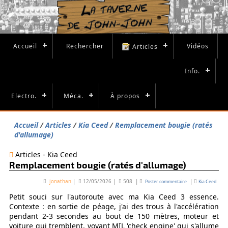
Accueil
Rechercher
Vidéos
Articles
Info.
Electro.
Méca.
À propos
Accueil
Articles
Kia Ceed
Remplacement bougie (ratés
d'allumage)
Articles - Kia Ceed
Remplacement bougie (ratés d'allumage)
jonathan
|
12/05/2026
|
508
|
|
Poster commentaire
Kia Ceed
Petit souci sur l'autoroute avec ma Kia Ceed 3 essence.
Contexte : en sortie de péage, j'ai des trous à l'accélération
pendant 2-3 secondes au bout de 150 mètres, moteur et
voiture qui tremblent, voyant MIL 'check engine' qui s'allume