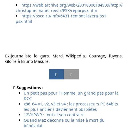
https://web.archive.org/web/20010306184939/http://
christophe.mahe.free.fr/PSX/reparpsx.htm
https://pscd.ru/info/6431-remont-lazera-ps1-
psx.html
Ex-journaliste le gars. Merci Wikipedia. Courage, fuyons.
Gloire à Bruno Masure.
P
P
P
P
a
a
a
a
r
r
r
r
Suggestions :
t
t
t
t
Un petit pas pour l'Homme, un grand pas pour la
a
a
a
a
DCC
g
g
g
g
x86_64-v1, v2, v3 et v4 : les processeurs PC 64bits
e
e
e
e
les plus anciens deviennent obsolètes
r
r
r
r
12VHPWR : tout et son contraire
p
p
p
p
Quand Maz déconne ou la mise à mort du
a
a
a
a
bénévolat