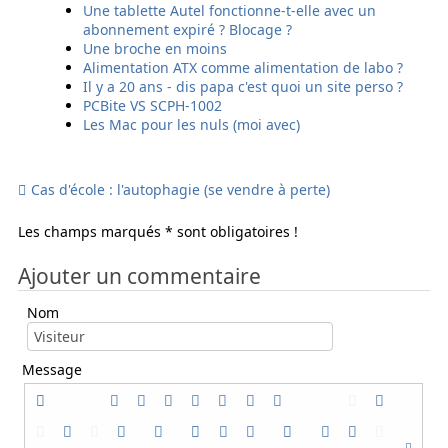
r
r
r
r
Une tablette Autel fonctionne-t-elle avec un
e
E
s
S
abonnement expiré ? Blocage ?
m
m
m
M
Une broche en moins
a
a
s
S
Alimentation ATX comme alimentation de labo ?
i
i
Il y a 20 ans - dis papa c'est quoi un site perso ?
l
l
PCBite VS SCPH-1002
Les Mac pour les nuls (moi avec)
Cas d'école : l'autophagie (se vendre à perte)
Les champs marqués * sont obligatoires !
Ajouter un commentaire
Nom
Message