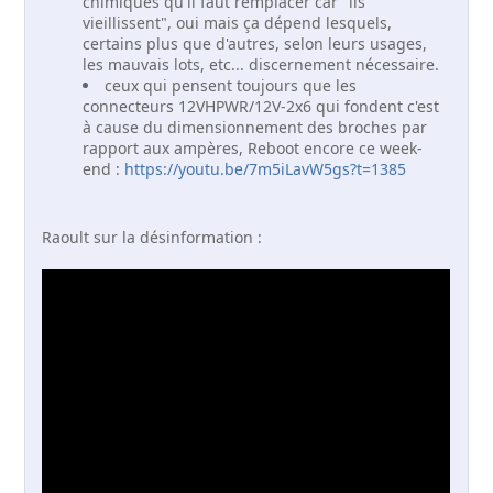
chimiques qu'il faut remplacer car "ils
vieillissent", oui mais ça dépend lesquels,
certains plus que d'autres, selon leurs usages,
les mauvais lots, etc... discernement nécessaire.
ceux qui pensent toujours que les
connecteurs 12VHPWR/12V-2x6 qui fondent c'est
à cause du dimensionnement des broches par
rapport aux ampères, Reboot encore ce week-
end :
https://youtu.be/7m5iLavW5gs?t=1385
Raoult sur la désinformation :