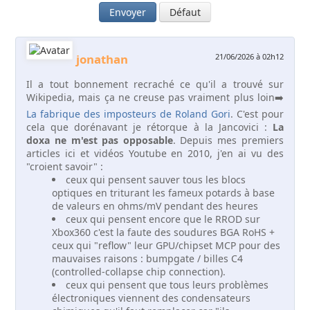
Envoyer
Défaut
jonathan
21/06/2026 à 02h12
Il a tout bonnement recraché ce qu'il a trouvé sur
Wikipedia, mais ça ne creuse pas vraiment plus loin➡️
La fabrique des imposteurs de Roland Gori
. C'est pour
cela que dorénavant je rétorque à la Jancovici :
La
doxa ne m'est pas opposable
. Depuis mes premiers
articles ici et vidéos Youtube en 2010, j'en ai vu des
"croient savoir" :
ceux qui pensent sauver tous les blocs
optiques en triturant les fameux potards à base
de valeurs en ohms/mV pendant des heures
ceux qui pensent encore que le RROD sur
Xbox360 c'est la faute des soudures BGA RoHS +
ceux qui "reflow" leur GPU/chipset MCP pour des
mauvaises raisons : bumpgate / billes C4
(controlled-collapse chip connection).
ceux qui pensent que tous leurs problèmes
électroniques viennent des condensateurs