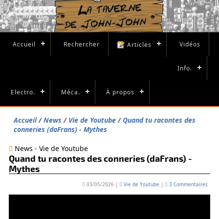
Accueil
Rechercher
Vidéos
Articles
Info.
Electro.
Méca.
À propos
Accueil
News
Vie de Youtube
Quand tu racontes des
conneries (daFrans) - Mythes
News - Vie de Youtube
Quand tu racontes des conneries (daFrans) -
Mythes
03/05/2026
|
Vie de Youtube
|
3 Commentaires