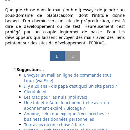
Quelque chose dans le mail (en html) essaye de joindre un
sous-domaine de blablacar.com, dont l'intitulé donne
l'aspect d'un chemin vers un site de préproduction, c'est à
dire de développement ou de test. Heureusement c'est
protégé par un couple login/mot de passe. Pour les
développeurs qui laissent envoyer des mails avec des liens
pointant sur des sites de développement : PEBKAC.
P
P
P
P
a
a
a
a
r
r
r
r
Suggestions :
t
t
t
t
Envoyer un mail en ligne de commande sous
a
a
a
a
Linux (via Free)
g
g
g
g
Il y a 20 ans - dis papa c'est quoi un site perso ?
e
e
e
e
Cloudbleed
r
r
r
r
Les Mac pour les nuls (moi avec)
p
p
p
p
Une tablette Autel fonctionne-t-elle avec un
a
a
a
a
abonnement expiré ? Blocage ?
r
r
r
r
Antoine, celui qui explique à vos proches le
e
E
s
S
business des données personnelles
m
m
m
M
Tu n'avais qu'une chose à faire...
a
a
s
S