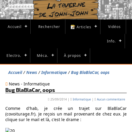
Accueil
Rechercher
Vidéos
Articles
Info.
Electro.
Méca.
À propos
Accueil
News
Informatique
Bug BlaBlaCar, oops
News - Informatique
Bug BlaBlaCar, oops
25/09/2014
|
Informatique
|
Aucun commentaire
Comme d'hab, je crée un trajet sur BlaBlaCar
(covoiturage.fr). Je reçois un mail provenant de chez eux. Je
clique sur le mail et là, c'est le drame :