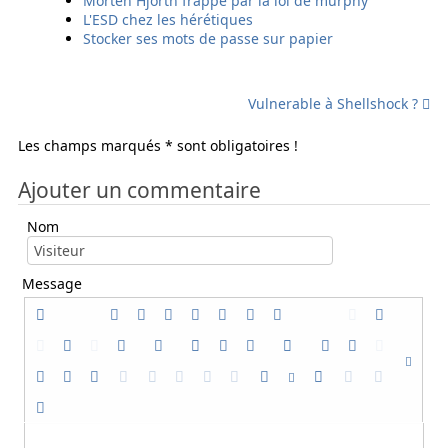
Morten Hjorth frappé par la loi de murphy
i
i
L'ESD chez les hérétiques
l
l
Stocker ses mots de passe sur papier
Vulnerable à Shellshock ?
Les champs marqués * sont obligatoires !
Ajouter un commentaire
Nom
Message