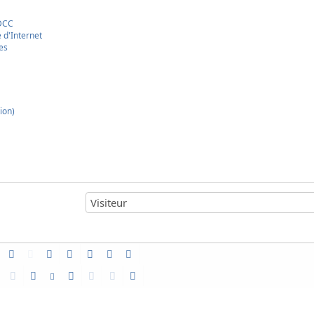
 DCC
 d'Internet
es
ion)