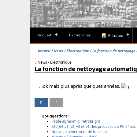
Accueil
Rechercher
Articles
Accueil
News
Électronique
La fonction de nettoyage 
News - Électronique
La fonction de nettoyage automatiqu
...ok mais plus après quelques années.
P
P
I
V
a
a
m
e
r
r
p
r
Suggestions :
t
t
r
s
Petite après-midi retrobright
a
a
i
i
x86_64-v1, v2, v3 et v4 : les processeurs PC 64bit
g
g
m
o
Nouveau générateur de fonction
e
e
e
n
Minute pédagogique (data)