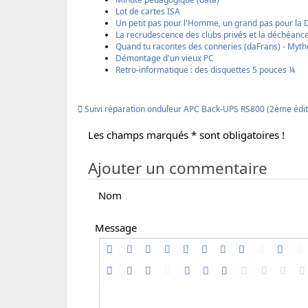
r
r
r
i
Lot de cartes ISA
p
p
m
Un petit pas pour l'Homme, un grand pas pour la
a
a
p
La recrudescence des clubs privés et la déchéance
r
r
r
Quand tu racontes des conneries (daFrans) - Myth
e
E
i
Démontage d'un vieux PC
m
m
m
Retro-informatique : des disquettes 5 pouces ¼
a
a
a
i
i
b
l
l
l
Suivi réparation onduleur APC Back-UPS RS800 (2ème édit
e
Les champs marqués * sont obligatoires !
Ajouter un commentaire
Nom
Message