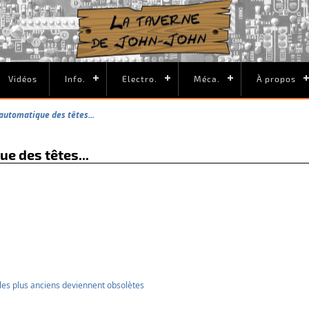
Vidéos
Info.
Electro.
Méca.
À propos
automatique des têtes...
e des têtes...
s les plus anciens deviennent obsolètes