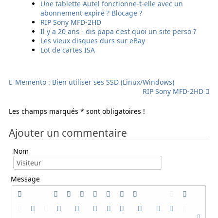
Une tablette Autel fonctionne-t-elle avec un
e
E
s
S
abonnement expiré ? Blocage ?
m
m
m
M
RIP Sony MFD-2HD
a
a
s
S
Il y a 20 ans - dis papa c'est quoi un site perso ?
i
i
Les vieux disques durs sur eBay
l
l
Lot de cartes ISA
Memento : Bien utiliser ses SSD (Linux/Windows)
RIP Sony MFD-2HD
Les champs marqués * sont obligatoires !
Ajouter un commentaire
Nom
Message