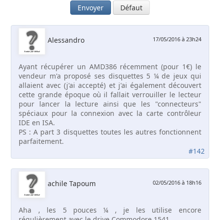
Envoyer
Défaut
Alessandro
17/05/2016 à 23h24
Ayant récupérer un AMD386 récemment (pour 1€) le
vendeur m'a proposé ses disquettes 5 ¼ de jeux qui
allaient avec (j'ai accepté) et j'ai également découvert
cette grande époque où il fallait verrouiller le lecteur
pour lancer la lecture ainsi que les "connecteurs"
spéciaux pour la connexion avec la carte contrôleur
IDE en ISA.
PS : A part 3 disquettes toutes les autres fonctionnent
parfaitement.
#142
achile Tapoum
02/05/2016 à 18h16
Aha , les 5 pouces ¼ , je les utilise encore
régulièrement avec le drive Commodore 1541.