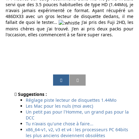
servi que des 3.5 pouces habituelles de type HD (1.44Mo), je
n'avais jamais expérimenté ce format. Ayant récupéré un
486DX33 avec un gros lecteur de disquette dedans, il me
fallait de quoi le tester...
J'ai pris des Fuji 2HD, les
moins chères que j'ai trouvé. J'en ai pris deux packs pour
l'occasion, elles commencent à se faire super rares.
P
P
P
P
a
a
a
a
r
r
r
r
Suggestions :
t
t
t
t
Réglage piste lecteur de disquettes 1.44Mo
a
a
a
a
Les Mac pour les nuls (moi avec)
g
g
g
g
Un petit pas pour l'Homme, un grand pas pour la
e
e
e
e
DCC
r
r
r
r
Tu n'avais qu'une chose à faire...
p
p
p
p
x86_64-v1, v2, v3 et v4 : les processeurs PC 64bits
a
a
a
a
les plus anciens deviennent obsolètes
r
r
r
r