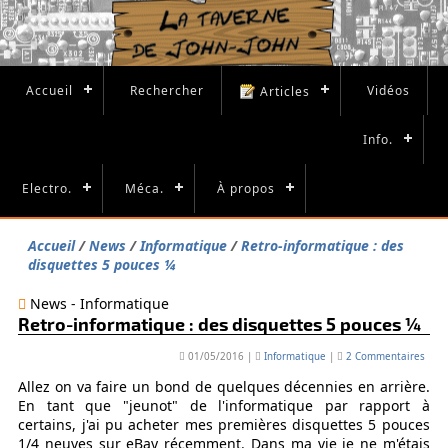
Accueil
Rechercher
Vidéos
Articles
Info.
Electro.
Méca.
À propos
Accueil
News
Informatique
Retro-informatique : des
disquettes 5 pouces ¼
News - Informatique
Retro-informatique : des disquettes 5 pouces ¼
01/05/2016
|
Informatique
|
2 Commentaires
Allez on va faire un bond de quelques décennies en arrière.
En tant que "jeunot" de l'informatique par rapport à
certains, j'ai pu acheter mes premières disquettes 5 pouces
1/4 neuves sur eBay récemment. Dans ma vie je ne m'étais