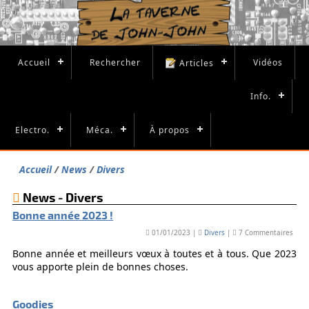
Accueil
Rechercher
Vidéos
Articles
Info.
Electro.
Méca.
À propos
Accueil
News
Divers
News - Divers
Bonne année 2023 !
01/01/2023 |
Divers
|
7 Commentaires
Bonne année et meilleurs vœux à toutes et à tous. Que 2023
vous apporte plein de bonnes choses.
Goodies