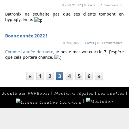
23/07/2022 |
Divers
|
1 Commentaire
Batronix ne souhaite pas que ses clients tombent en
hypoglycémie.
Bonne année 2022 !
07/01/2022 |
Divers
|
5 Commentaires
Comme l'année dernière
, je poste mes vœux ici le 7. J'espère
que cela portera chance.
«
1
2
3
4
5
6
»
Boosté par
PHPBoost
|
Mentions légales
|
Les cookies
|
|