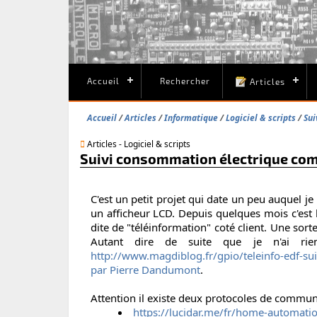
Accueil
Rechercher
Articles
Accueil
Articles
Informatique
Logiciel & scripts
Sui
Articles - Logiciel & scripts
Suivi consommation électrique com
C'est un petit projet qui date un peu auquel j
un afficheur LCD. Depuis quelques mois c'est 
dite de "téléinformation" coté client. Une sor
Autant dire de suite que je n'ai rien
http://www.magdiblog.fr/gpio/teleinfo-edf-su
par Pierre Dandumont
.
Attention il existe deux protocoles de communic
https://lucidar.me/fr/home-automatio