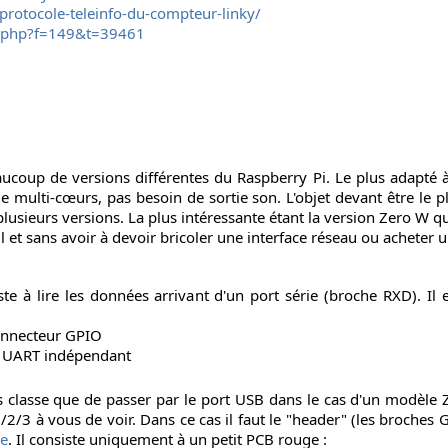
rotocole-teleinfo-du-compteur-linky/
c.php?f=149&t=39461
coup de versions différentes du Raspberry Pi. Le plus adapté à
e multi-cœurs, pas besoin de sortie son. L'objet devant être le pl
lusieurs versions. La plus intéressante étant la version Zero W q
fil et sans avoir à devoir bricoler une interface réseau ou acheter
te à lire les données arrivant d'un port série (broche RXD). Il e
connecteur GPIO
r UART indépendant
us classe que de passer par le port USB dans le cas d'un modèle 
2/3 à vous de voir. Dans ce cas il faut le "header" (les broches
ie
. Il consiste uniquement à un petit PCB rouge :