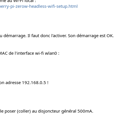
me au Wi-Fi local :
berry-pi-zerow-headless-wifi-setup.html
au démarrage. Il faut donc l'activer. Son démarrage est OK.
AC de l'interface wi-fi wlan0 :
son adresse 192.168.0.5 !
 le poser (coller) au disjoncteur général 500mA.