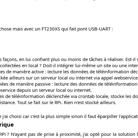
 chose mais avec un FT230XS qui fait pont USB-UART :
rs façons, en lui confiant plus ou moins de tâches à réaliser. Est-i
es collectées en local ? Doit-il intégrer lui-même un site ou une int
ées de manière active : lecture les données de téléinformation déc
ée ailleurs sur un serveur local ou internet via appel webservice
nnées de manière passive : lecture des données de téléinformatio
ervice depuis un serveur local ou internet.
s de téléinformation déclenchée via crontab locale, stocke les do
tance. Tout se fait sur le RPi. Rien n'est stocké ailleurs.
ai choisi car c'est la plus simple sinon il faut éparpiller l'applicat
rique
 ? N'ayant pas de prise à proximité, j'ai opté pour la solution l