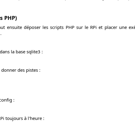
ts PHP)
faut ensuite déposer les scripts PHP sur le RPi et placer une e
.
ans la base sqlite3 :
 donner des pistes :
config :
i toujours à l'heure :