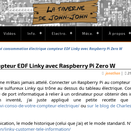
Vidéos
Info.
Electro.
Méca.
À propos
vi consommation électrique compteur EDF Linky avec Raspberry Pi Zero W
pteur EDF Linky avec Raspberry Pi Zero W
jonathan
|
2
e ne m'étais jamais attelé. Connecter un Raspberry Pi au compteur 
le sulfureux Linky qui trône au dessus du tableau électrique. 
te de port informatique à relier à un ordinateur pour obtenir des 
 inventé, j'ai juste appliqué une petite recette qu
ivi-conso-de-votre-compteur-electrique/
ou
sur le blog de Charles
ation, le mode historique (celui que j'ai) et le mode standard. N'h
n/linky-customer-tele-information/