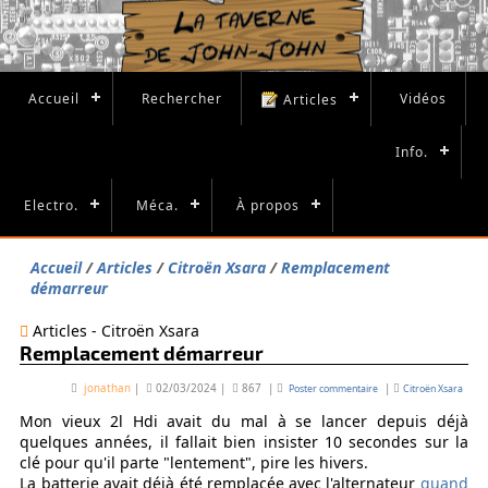
Accueil
Rechercher
Vidéos
Articles
Info.
Electro.
Méca.
À propos
Accueil
Articles
Citroën Xsara
Remplacement
démarreur
Articles - Citroën Xsara
Remplacement démarreur
jonathan
|
02/03/2024
|
867
|
|
Poster commentaire
Citroën Xsara
Mon vieux 2l Hdi avait du mal à se lancer depuis déjà
quelques années, il fallait bien insister 10 secondes sur la
clé pour qu'il parte "lentement", pire les hivers.
La batterie avait déjà été remplacée avec l'alternateur
quand