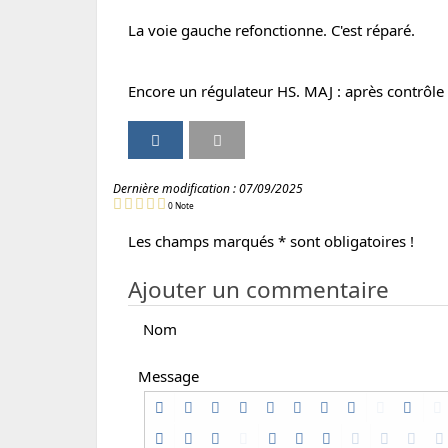
La voie gauche refonctionne. C'est réparé.
Encore un régulateur HS. MAJ : après contrôle
P
P
I
V
a
a
m
e
r
r
p
r
Dernière modification :
07/09/2025
t
t
r
s
0
Note
a
a
i
i
g
g
m
o
Les champs marqués * sont obligatoires !
e
e
e
n
r
r
r
i
Ajouter un commentaire
p
p
m
a
a
p
Nom
r
r
r
e
E
i
Message
m
m
m
a
a
a
i
i
b
l
l
l