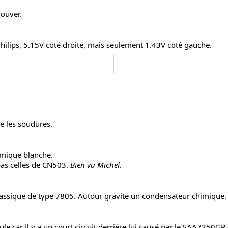
rouver.
ilips, 5.15V coté droite, mais seulement 1.43V coté gauche.
re les soudures.
ermique blanche.
pas celles de CN503.
Bien vu Michel.
classique de type 7805. Autour gravite un condensateur chimique,
roule car il y a un court circuit derrière lui causé par le SAA7350G