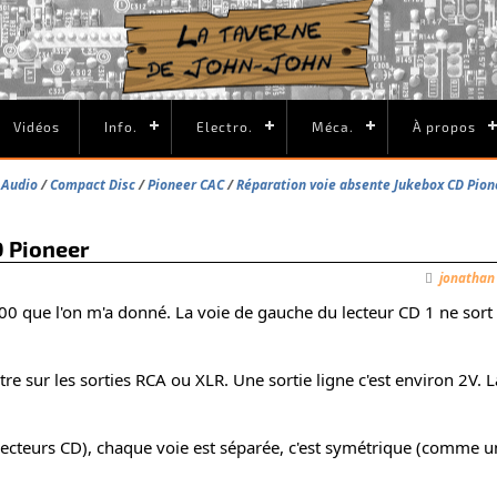
Vidéos
Info.
Electro.
Méca.
À propos
/ Audio
Compact Disc
Pioneer CAC
Réparation voie absente Jukebox CD Pion
D Pioneer
jonatha
 que l'on m'a donné. La voie de gauche du lecteur CD 1 ne sort 
e sur les sorties RCA ou XLR. Une sortie ligne c'est environ 2V. La
lecteurs CD), chaque voie est séparée, c'est symétrique (comme u