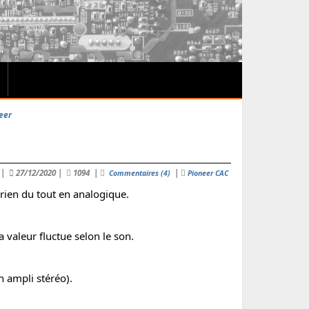
eer
n
|
27/12/2020
|
1094
|
|
Commentaires (4)
Pioneer CAC
rien du tout en analogique.
 valeur fluctue selon le son.
n ampli stéréo).