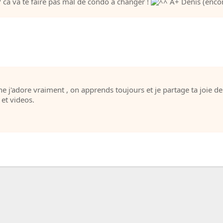
 ca va te faire pas mal de condo a changer !
A+ Denis (encor
e j'adore vraiment , on apprends toujours et je partage ta joie de
 et videos.