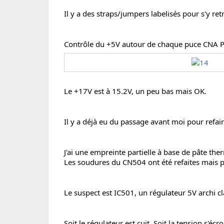
Il y a des straps/jumpers labelisés pour s'y ret
Contrôle du +5V autour de chaque puce CNA Ph
Le +17V est à 15.2V, un peu bas mais OK.
Il y a déjà eu du passage avant moi pour refai
J'ai une empreinte partielle à base de pâte th
Les soudures du CN504 ont été refaites mais 
Le suspect est IC501, un régulateur 5V archi 
Soit le régulateur est cuit. Soit la tension s'éc