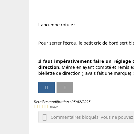
L'ancienne rotule :
Pour serrer l'écrou, le petit cric de bord sert
Il faut impérativement faire un réglage 
direction.
Même en ayant compté et remis exa
biellette de direction (j'avais fait une marque) 
P
P
I
V
a
a
m
e
r
r
p
r
Dernière modification :
05/02/2025
t
t
r
s
0
Note
a
a
i
i
Commentaires bloqués, vous ne pouvez
g
g
m
o
e
e
e
n
r
r
r
i