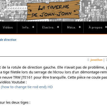
Vidéos
Info.
Electro.
Méca.
À propos
de direction
jonathan
|
e la rotule de direction gauche. Elle n'avait pas de problème, pa
la tige filetée lors du serrage de l'écrou lors d'un démontage-re
e neuve TRW JTE161 pour être tranquille. Cette pièce ne coute pas
vidéos Youtube :
 (how to change tie rod end) HD
ur les deux tiges :