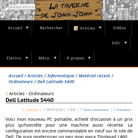
Accueil
Rechercher
Vidéos
Articles
Info.
Electro.
Méca.
À propos
Accueil
Articles
Informatique
Matériel récent
Ordinateurs
Dell Latitude 5440
Articles - Ordinateurs
Dell Latitude 5440
jonathan
|
28/07/2024
|
826
|
|
Poster commentaire
Ordinateurs
Voici mon nouveau PC portable, acheté d'occasion à un prix
plus qu’honnête pour une machine aussi récente. La
configuration est encore commandable en neuf sur le site de
Dell. De quoi moderniser un peu mon vieux Thinkpad L460.