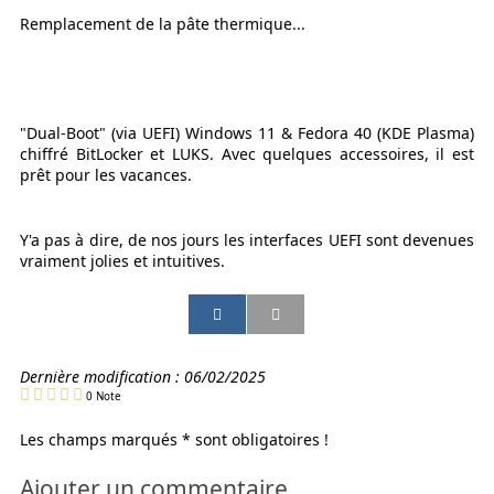
Remplacement de la pâte thermique...
"Dual-Boot" (via UEFI) Windows 11 & Fedora 40 (KDE Plasma)
chiffré BitLocker et LUKS. Avec quelques accessoires, il est
prêt pour les vacances.
Y'a pas à dire, de nos jours les interfaces UEFI sont devenues
vraiment jolies et intuitives.
P
P
P
P
a
a
a
a
r
r
r
r
t
t
t
t
Dernière modification :
06/02/2025
a
a
a
a
0
Note
g
g
g
g
e
e
e
e
Les champs marqués * sont obligatoires !
r
r
r
r
p
p
p
p
Ajouter un commentaire