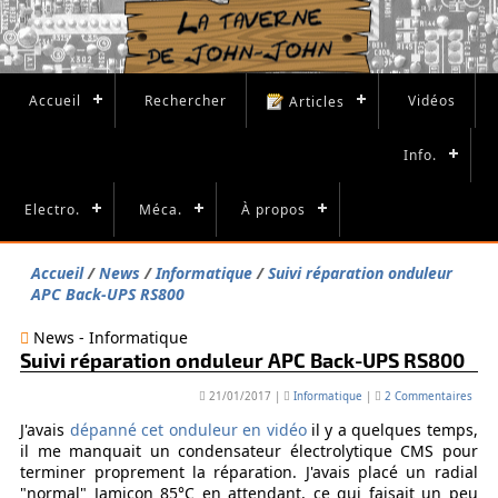
Accueil
Rechercher
Vidéos
Articles
Info.
Electro.
Méca.
À propos
Accueil
News
Informatique
Suivi réparation onduleur
APC Back-UPS RS800
News - Informatique
Suivi réparation onduleur APC Back-UPS RS800
21/01/2017
|
Informatique
|
2 Commentaires
J'avais
dépanné cet onduleur en vidéo
il y a quelques temps,
il me manquait un condensateur électrolytique CMS pour
terminer proprement la réparation. J'avais placé un radial
"normal" Jamicon 85°C en attendant, ce qui faisait un peu