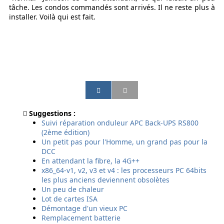
tâche. Les condos commandés sont arrivés. Il ne reste plus à
installer. Voilà qui est fait.
P
P
P
P
a
a
a
a
r
r
r
r
Suggestions :
t
t
t
t
Suivi réparation onduleur APC Back-UPS RS800
a
a
a
a
(2ème édition)
g
g
g
g
Un petit pas pour l'Homme, un grand pas pour la
e
e
e
e
DCC
r
r
r
r
En attendant la fibre, la 4G++
p
p
p
p
x86_64-v1, v2, v3 et v4 : les processeurs PC 64bits
a
a
a
a
les plus anciens deviennent obsolètes
r
r
r
r
Un peu de chaleur
e
E
s
S
Lot de cartes ISA
m
m
m
M
Démontage d'un vieux PC
a
a
s
S
Remplacement batterie
i
i