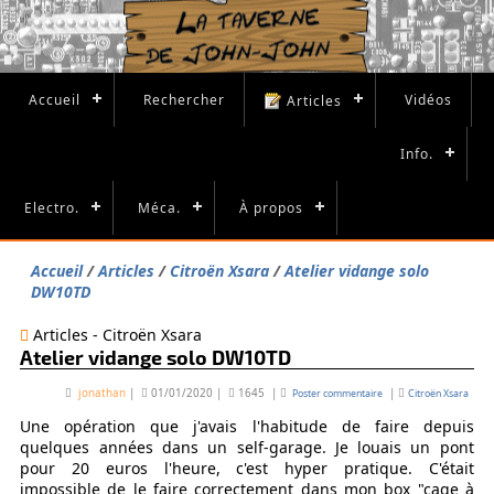
Accueil
Rechercher
Vidéos
Articles
Info.
Electro.
Méca.
À propos
Accueil
Articles
Citroën Xsara
Atelier vidange solo
DW10TD
Articles - Citroën Xsara
Atelier vidange solo DW10TD
jonathan
|
01/01/2020
|
1645
|
|
Poster commentaire
Citroën Xsara
Une opération que j'avais l'habitude de faire depuis
quelques années dans un self-garage. Je louais un pont
pour 20 euros l'heure, c'est hyper pratique. C'était
impossible de le faire correctement dans mon box "cage à