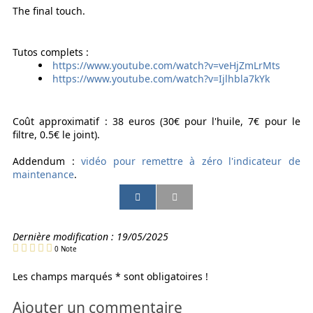
The final touch.
Tutos complets :
https://www.youtube.com/watch?v=veHjZmLrMts
https://www.youtube.com/watch?v=Ijlhbla7kYk
Coût approximatif : 38 euros (30€ pour l'huile, 7€ pour le
filtre, 0.5€ le joint).
Addendum :
vidéo pour remettre à zéro l'indicateur de
maintenance
.
P
P
P
P
a
a
a
a
r
r
r
r
t
t
t
t
Dernière modification :
19/05/2025
a
a
a
a
0
Note
g
g
g
g
e
e
e
e
Les champs marqués * sont obligatoires !
r
r
r
r
p
p
p
p
Ajouter un commentaire