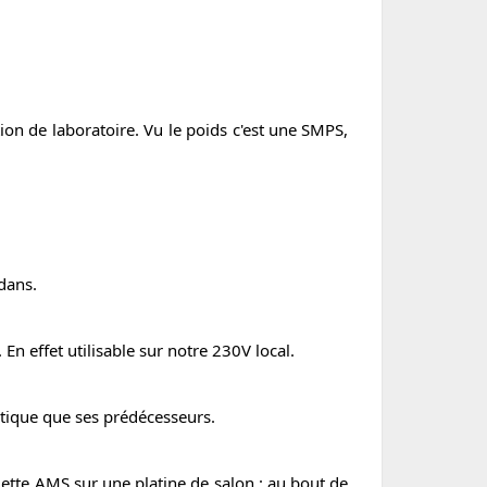
tion de laboratoire. Vu le poids c'est une SMPS,
dans.
En effet utilisable sur notre 230V local.
tique que ses prédécesseurs.
olette AMS sur une platine de salon : au bout de