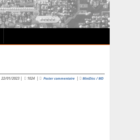
22/01/2023
|
1024
|
|
Poster commentaire
MiniDisc / MD