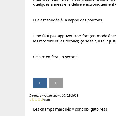
quelques années elle délire électroniquement ca
Elle est soudée à la nappe des boutons.
Il ne faut pas appuyer trop fort (en mode énerv
les retordre et les recoller, ça se fait, il faut jus
Cela m'en fera un second.
P
P
I
V
a
a
m
e
r
r
p
r
Dernière modification :
09/02/2023
t
t
r
s
0
Note
a
a
i
i
g
g
m
o
Les champs marqués * sont obligatoires !
e
e
e
n