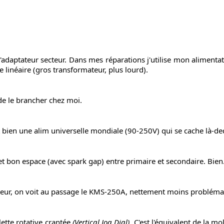
 l'adaptateur secteur. Dans mes réparations j'utilise mon alimenta
 linéaire (gros transformateur, plus lourd).
de le brancher chez moi.
t bien une alim universelle mondiale (90-250V) qui se cache là-de
t bon espace (avec spark gap) entre primaire et secondaire. Bien. 
eur, on voit au passage le KMS-250A, nettement moins probléma
ette rotative crantée
(Vertical Jog Dial)
. C'est l'équivalent de la m