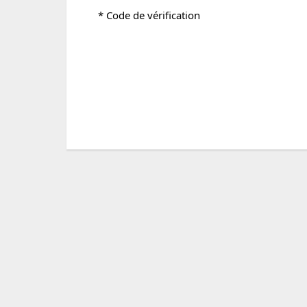
* Code de vérification
Boosté par
PHPB