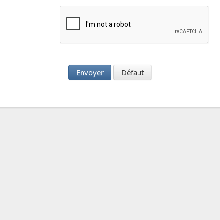
Envoyer
Défaut
oost
|
Mentions légales
|
Les cookies
|