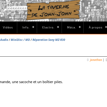
Vidéos
Info.
Electro.
Méca.
À propos
/ Audio
MiniDisc / MD
Réparation Sony MZ-R30
jonathan
|
ande, une sacoche et un boîtier piles.